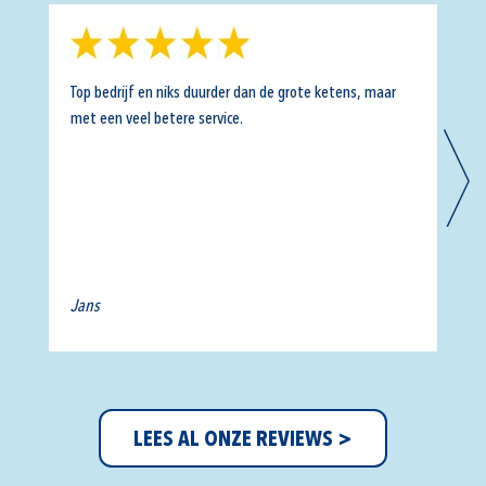
Top bedrijf en niks duurder dan de grote ketens, maar
Wat 
met een veel betere service.
Ruvo
Echt
Jans
Ann
LEES AL ONZE REVIEWS >