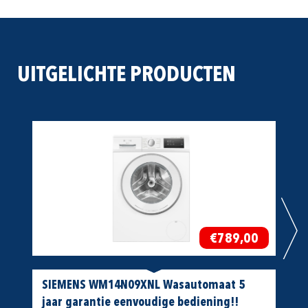
UITGELICHTE PRODUCTEN
€789,00
SIEMENS WM14N09XNL Wasautomaat 5
SIE
jaar garantie eenvoudige bediening!!
Nie